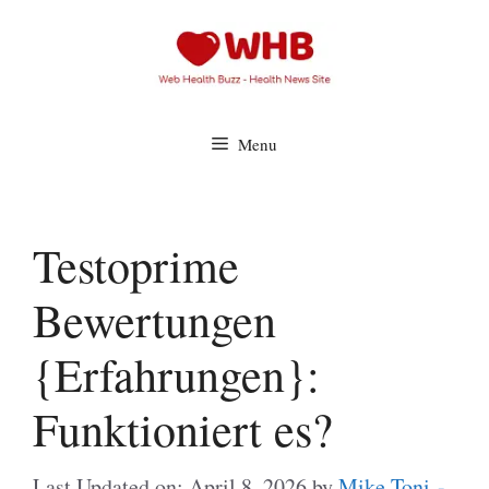
Skip
to
content
Menu
Testoprime
Bewertungen
{Erfahrungen}:
Funktioniert es?
Last Updated on: April 8, 2026
by
Mike Toni -