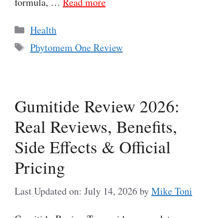
formula, …
Read more
Categories
Health
Tags
Phytomem One Review
Gumitide Review 2026:
Real Reviews, Benefits,
Side Effects & Official
Pricing
Last Updated on: July 14, 2026
by
Mike Toni