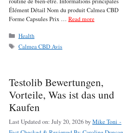
routine de bien-être. Informations principales
Élément Détail Nom du produit Calmea CBD
Forme Capsules Prix …
Read more
Categories
Health
Tags
Calmea CBD Avis
Testolib Bewertungen,
Vorteile, Was ist das und
Kaufen
Last Updated on: July 20, 2026
by
Mike Toni -
Fact Checked & Reviewed By Caroline Duncan