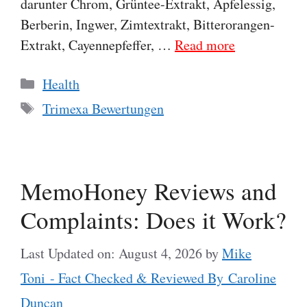
darunter Chrom, Grüntee-Extrakt, Apfelessig,
Berberin, Ingwer, Zimtextrakt, Bitterorangen-
Extrakt, Cayennepfeffer, …
Read more
Categories
Health
Tags
Trimexa Bewertungen
MemoHoney Reviews and
Complaints: Does it Work?
Last Updated on: August 4, 2026
by
Mike
Toni - Fact Checked & Reviewed By Caroline
Duncan