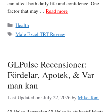
can affect both daily life and confidence. One
factor that may …
Read more
Categories
Health
Tags
Male Excel TRT Review
GLPulse Recensioner:
Fördelar, Apotek, & Var
man kan
Last Updated on: July 22, 2026
by
Mike Toni
GLPulse Recension GLPulse är ett kosttillskott