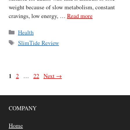
weight because of slow metabolism, constant
cravings, low energy, …
Read more
Categories
Health
Tags
SlimTide Review
Page
1
Page
Page
2
…
22
Next
→
COMPANY
Home