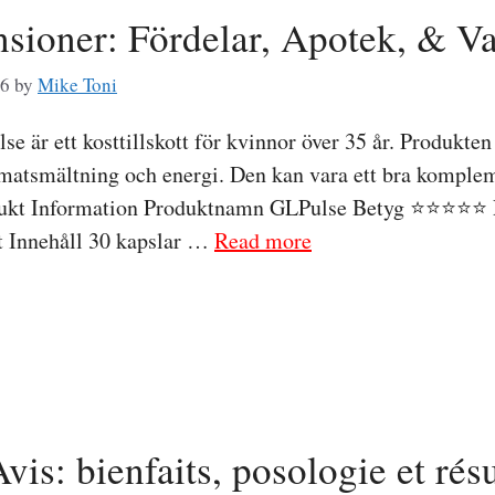
sioner: Fördelar, Apotek, & V
26
by
Mike Toni
 är ett kosttillskott för kvinnor över 35 år. Produkten 
matsmältning och energi. Den kan vara ett bra kompleme
rodukt Information Produktnamn GLPulse Betyg ⭐⭐⭐⭐⭐ Pr
t Innehåll 30 kapslar …
Read more
s: bienfaits, posologie et rés