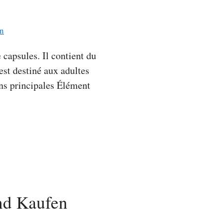
n
apsules. Il contient du
est destiné aux adultes
ons principales Élément
und Kaufen