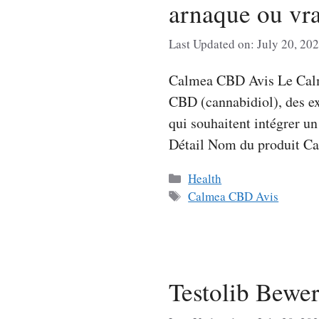
arnaque ou vra
Last Updated on: July 20, 20
Calmea CBD Avis Le Calme
CBD (cannabidiol), des ext
qui souhaitent intégrer u
Détail Nom du produit 
Categories
Health
Tags
Calmea CBD Avis
Testolib Bewer