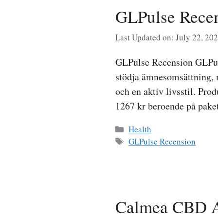
GLPulse Recen
Last Updated on: July 22, 20
GLPulse Recension GLPulse
stödja ämnesomsättning, 
och en aktiv livsstil. P
1267 kr beroende på pake
Categories
Health
Tags
GLPulse Recension
Calmea CBD Avi