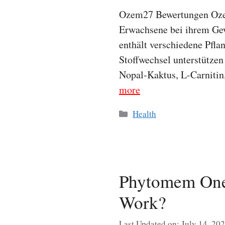
Ozem27 Bewertungen Ozem
Erwachsene bei ihrem Gew
enthält verschiedene Pfla
Stoffwechsel unterstützen
Nopal-Kaktus, L-Carnitin
more
Categories
Health
Phytomem One 
Work?
Last Updated on: July 14, 20