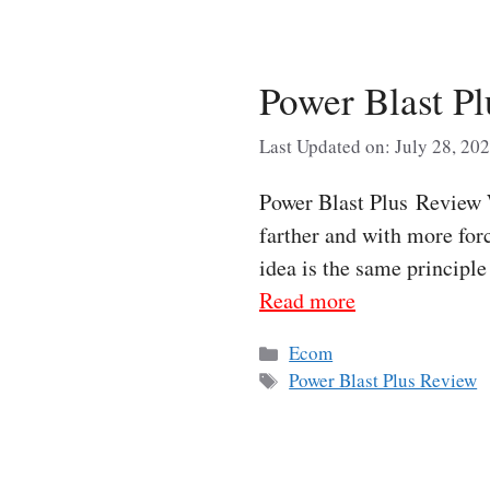
Power Blast P
Last Updated on: July 28, 20
Power Blast Plus Review W
farther and with more forc
idea is the same principl
Read more
Categories
Ecom
Tags
Power Blast Plus Review