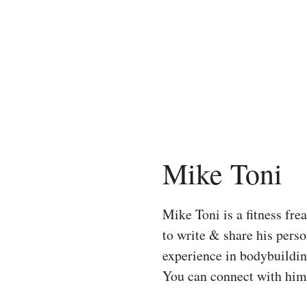
Skip
to
content
Mike Toni
Mike Toni is a fitness fr
to write & share his pers
experience in bodybuilding
You can connect with hi