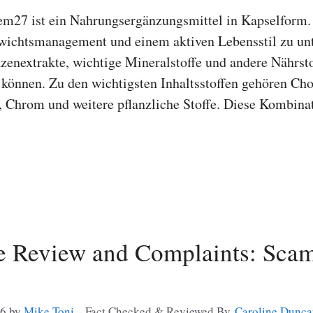
27 ist ein Nahrungsergänzungsmittel in Kapselform. 
ichtsmanagement und einem aktiven Lebensstil zu unt
nzenextrakte, wichtige Mineralstoffe und andere Nährst
 können. Zu den wichtigsten Inhaltsstoffen gehören Cho
, Chrom und weitere pflanzliche Stoffe. Diese Kombina
Review and Complaints: Scam,
26
by
Mike Toni
- Fact Checked & Reviewed By
Caroline Dunca