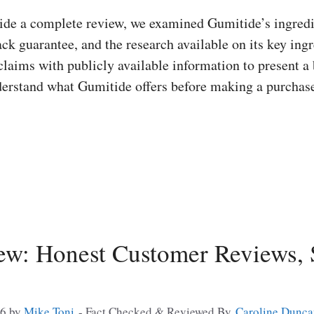
de a complete review, we examined Gumitide’s ingredie
ck guarantee, and the research available on its key ing
aims with publicly available information to present a
understand what Gumitide offers before making a purch
ew: Honest Customer Reviews, 
26
by
Mike Toni
- Fact Checked & Reviewed By
Caroline Dunca