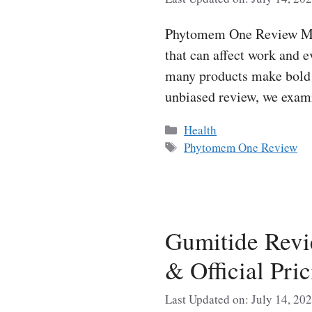
Phytomem One Review Many 
that can affect work and 
many products make bold c
unbiased review, we exam
Categories
Health
Tags
Phytomem One Review
Gumitide Revie
& Official Pri
Last Updated on: July 14, 20