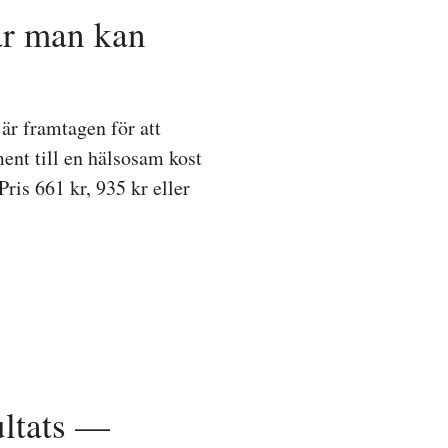
ar man kan
är framtagen för att
nt till en hälsosam kost
is 661 kr, 935 kr eller
ultats —