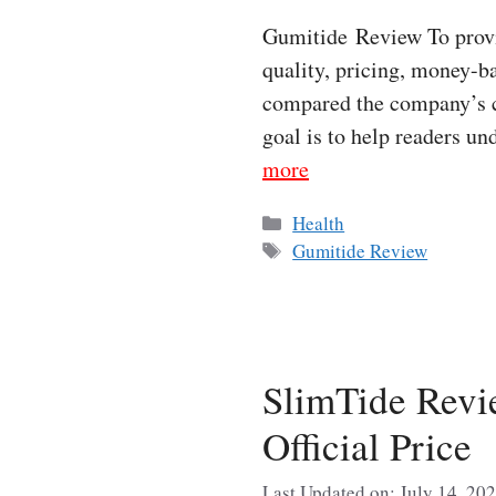
Gumitide Review To provi
quality, pricing, money-ba
compared the company’s cl
goal is to help readers 
more
Categories
Health
Tags
Gumitide Review
SlimTide Revi
Official Price
Last Updated on: July 14, 20