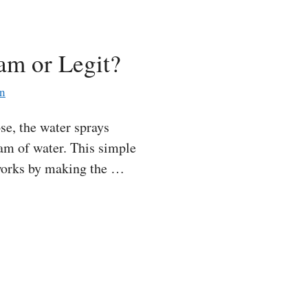
am or Legit?
n
e, the water sprays
eam of water. This simple
 works by making the …