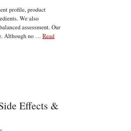
nt profile, product
redients. We also
 balanced assessment. Our
ase. Although no …
Read
Side Effects &
n