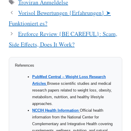
Tags
Troviran Anmeldelse
Vorisol Bewertungen {Erfahrungen} ➤
Funktioniert es?
Ereforce Review {BE CAREFUL}: Scam,
Side Effects, Does It Work?
References
PubMed Central – Weight Loss Research
Articles
Browse scientific studies and medical
research papers related to weight loss, obesity,
metabolism, nutrition, and healthy lifestyle
approaches.
NCCIH Health Information
Official health
information from the National Center for
Complementary and Integrative Health covering
supplements, wellness, nutrition, and natural